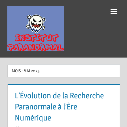
Institut
Paranormal
MOIS :
MAI 2025
L’Évolution de la Recherche
Paranormale à l’Ère
Numérique