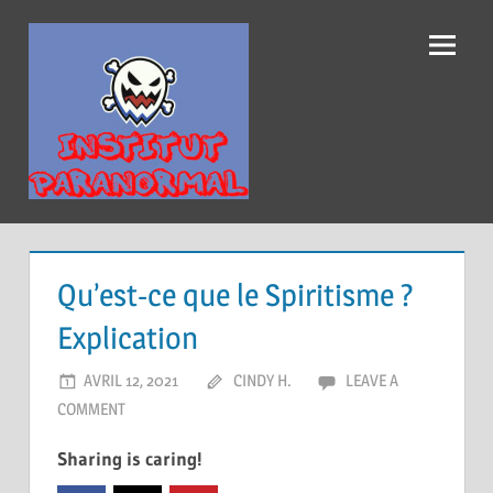
Institut
Paranormal
Qu’est-ce que le Spiritisme ?
Explication
AVRIL 12, 2021
CINDY H.
LEAVE A
COMMENT
Sharing is caring!